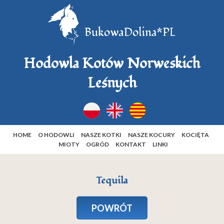
Hodowla Kotów Norweskich
Leśnych
HOME
O HODOWLI
NASZE KOTKI
NASZE KOCURY
KOCIĘTA
MIOTY
OGRÓD
KONTAKT
LINKI
Tequila
POWRÓT