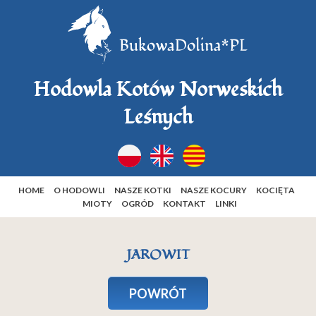
Hodowla Kotów Norweskich
Leśnych
HOME
O HODOWLI
NASZE KOTKI
NASZE KOCURY
KOCIĘTA
MIOTY
OGRÓD
KONTAKT
LINKI
JAROWIT
POWRÓT