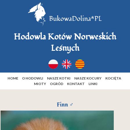
Hodowla Kotów Norweskich
Leśnych
HOME
O HODOWLI
NASZE KOTKI
NASZE KOCURY
KOCIĘTA
MIOTY
OGRÓD
KONTAKT
LINKI
Finn ♂